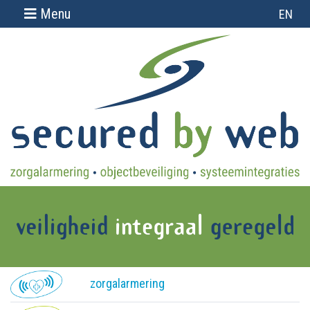
Menu
EN
Over ons
Projecten
Support
Contact
Home
Zorgalarmering
Objectbeveiliging
Systeemintegraties
Camerasystemen
zorgalarmering