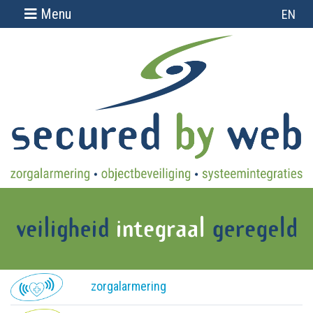
Menu
EN
Over ons
Projecten
Support
Contact
Home
Zorgalarmering
Objectbeveiliging
Systeemintegraties
Camerasystemen
zorgalarmering